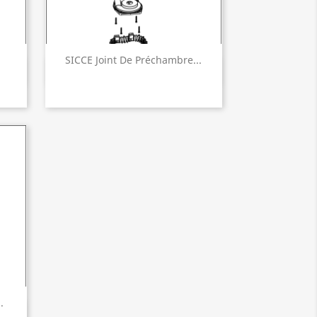
SICCE Joint De Préchambre...
Aperçu rapide

.