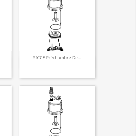
SICCE Préchambre De...
Aperçu rapide
