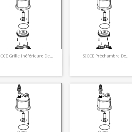
ICCE Grille Inéférieure De...
SICCE Préchambre De...
Aperçu rapide
Aperçu rapide

