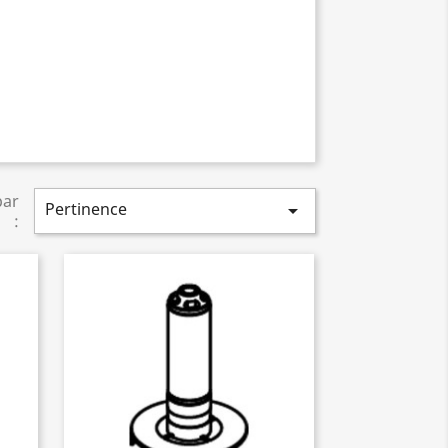
par
Pertinence

: