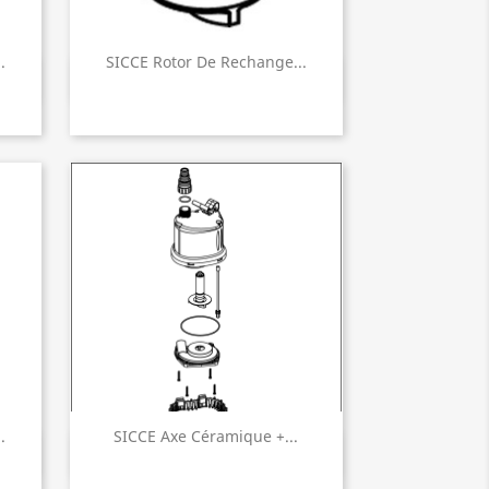
.
SICCE Rotor De Rechange...
Aperçu rapide

.
SICCE Axe Céramique +...
Aperçu rapide
