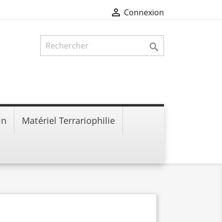

Connexion

in
Matériel Terrariophilie