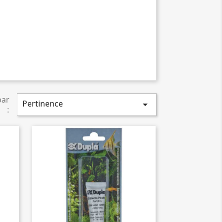
par
Pertinence

: