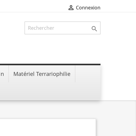

Connexion

in
Matériel Terrariophilie