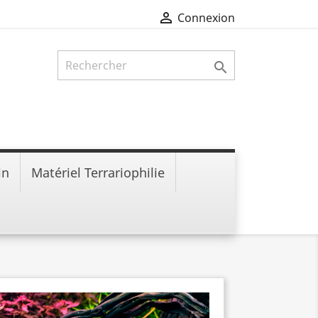

Connexion

in
Matériel Terrariophilie