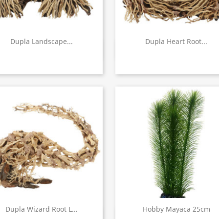
Dupla Landscape...
Dupla Heart Root...
Aperçu rapide
Aperçu rapide


Dupla Wizard Root L...
Hobby Mayaca 25cm
Aperçu rapide
Aperçu rapide

