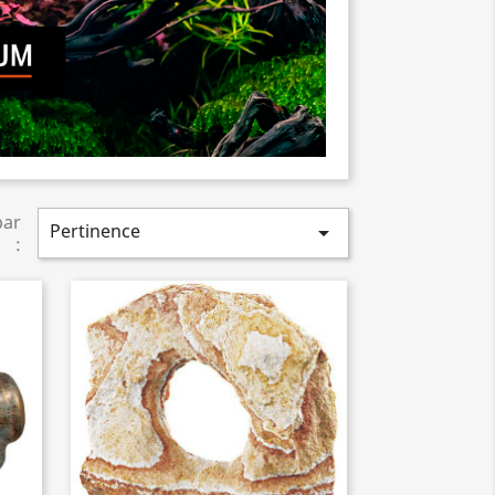
par
Pertinence

: