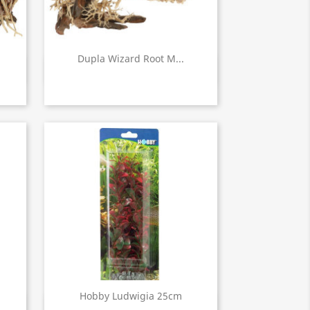
Dupla Wizard Root M...
Aperçu rapide

Hobby Ludwigia 25cm
Aperçu rapide
