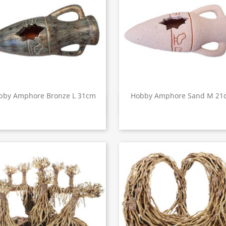
bby Amphore Bronze L 31cm
Hobby Amphore Sand M 21
Aperçu rapide
Aperçu rapide

