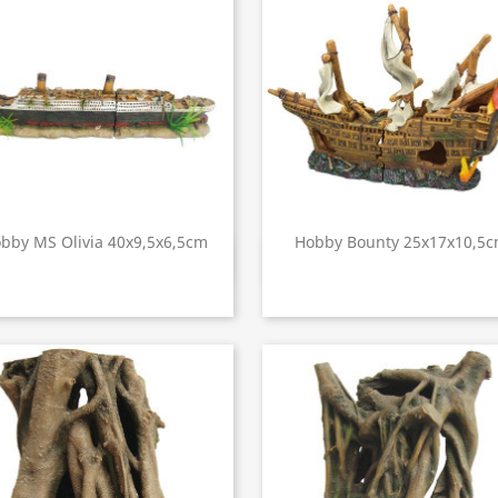
bby MS Olivia 40x9,5x6,5cm
Hobby Bounty 25x17x10,5
Aperçu rapide
Aperçu rapide

