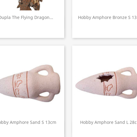
Dupla The Flying Dragon...
Hobby Amphore Bronze S 1
Aperçu rapide
Aperçu rapide


obby Amphore Sand S 13cm
Hobby Amphore Sand L 28
Aperçu rapide
Aperçu rapide

