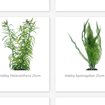
Hobby Heteranthera 25cm
Hobby Aponogeton 25cm
Aperçu rapide
Aperçu rapide

