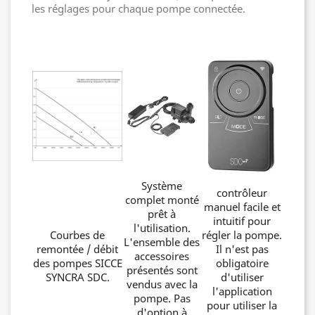
les réglages pour chaque pompe connectée.
Système
contrôleur
complet monté
manuel facile et
prêt à
intuitif pour
l'utilisation.
Courbes de
régler la pompe.
L'ensemble des
remontée / débit
Il n'est pas
accessoires
des pompes SICCE
obligatoire
présentés sont
SYNCRA SDC.
d'utiliser
vendus avec la
l'application
pompe. Pas
pour utiliser la
d'option à