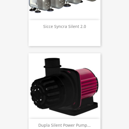
Sicce Syncra Silent 2.0
Dupla Silent Power Pump...