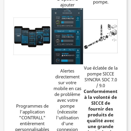
pompe.
ajouter
Vue éclatée de la
Alertes
pompe SICCE
directement
SYNCRA SDC 7.0
sur votre
/ 9.0
mobile en cas
Conformément
de problème
à la volonté de
avec votre
SICCE de
Programmes de
pompe
fournir des
l'application
(nécessite
produits de
"CONTRALL"
l'utilisation
qualité avec
entièrement
d'une
une grande
personnalisables
connexion