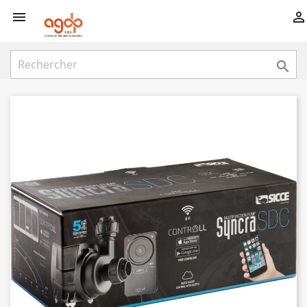


